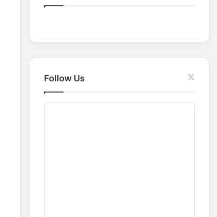
o
r
:
Follow Us