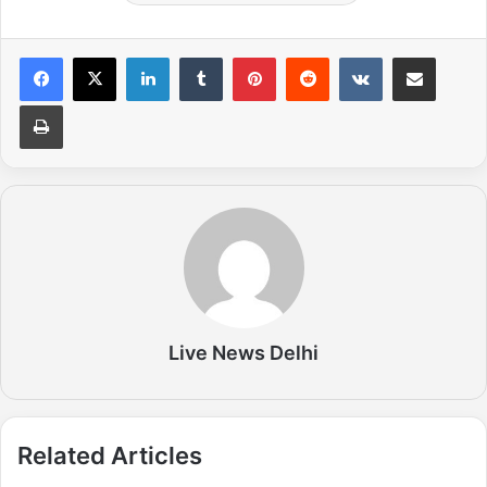
LinkedIn
Tumblr
Pinterest
Reddit
VKontakte
Share via Email
Print
Live News Delhi
Related Articles