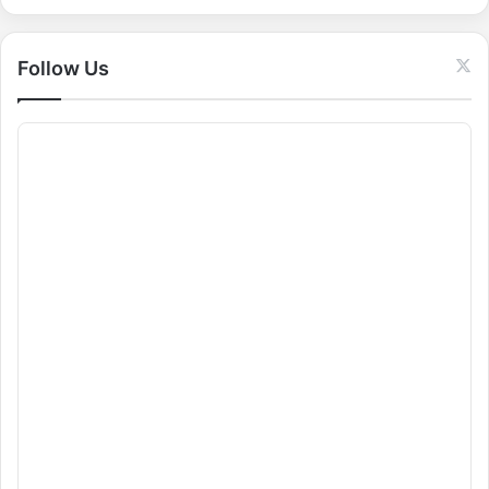
r
:
Follow Us