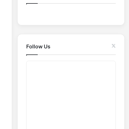
o
r
:
Follow Us