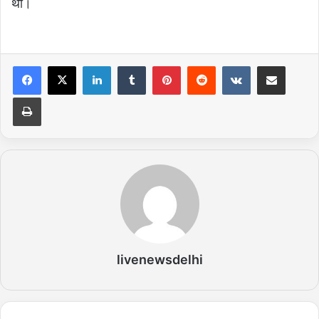
थी।
LinkedIn
Tumblr
Pinterest
Reddit
VKontakte
Share via Email
Print
livenewsdelhi