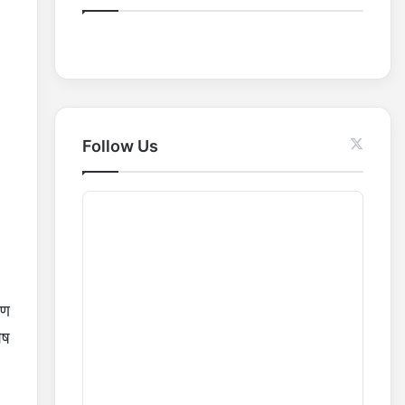
o
r
:
Follow Us
ाण
ेष