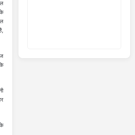
िल
के
रल
ै,
आज
कि
नी
हर
के