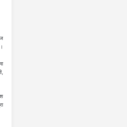
इज
ा।
मा
ी,
ीश
रा