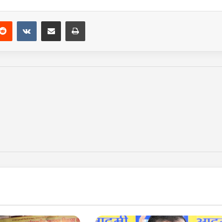
Reddit
VKontakte
Share via Email
Print