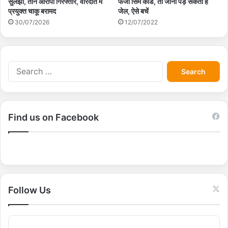
फर्जी सिम कार्ड, तो जाना पड़ सकता है
सुलझा, तीन आरोपी गिरफ्तार, वारदात में
जेल, ऐसे बचें
प्रयुक्त चाकू बरामद
12/07/2022
30/07/2026
S
e
a
r
c
Find us on Facebook
h
f
o
r
:
Follow Us