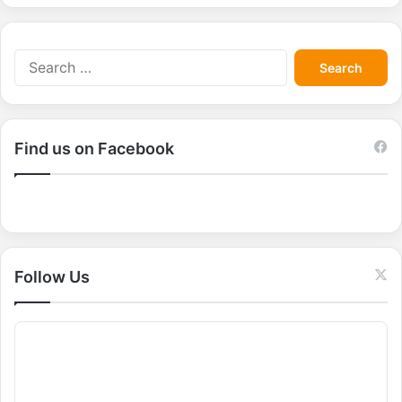
S
e
a
r
c
Find us on Facebook
h
f
o
r
:
Follow Us