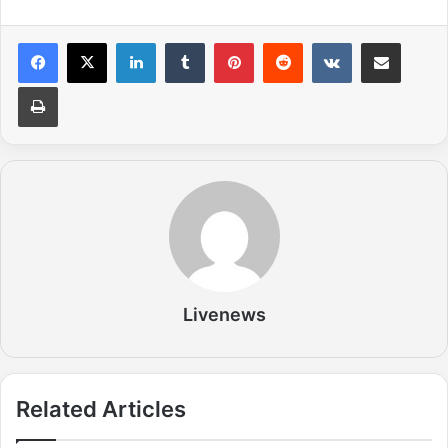
LinkedIn
Tumblr
Pinterest
Reddit
VKontakte
Share via Email
Print
Livenews
Related Articles