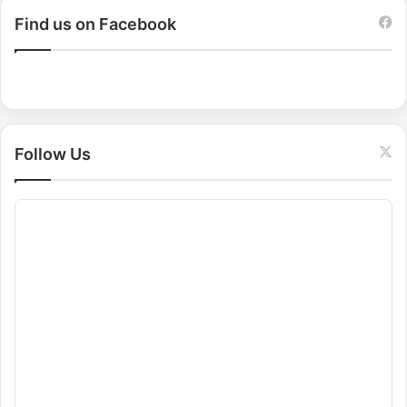
r
c
Find us on Facebook
h
f
o
r
:
Follow Us