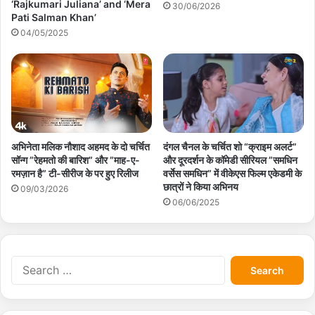
‘Rajkumari Juliana’ and ‘Mera
30/06/2026
Pati Salman Khan’
04/05/2025
अभिनेता मलिक नौशाद अहमद के दो चर्चित
दंगल चैनल के चर्चित शो “क्राइम अलर्ट”
सॉन्ग ”रेहमतो की बारिश” और ”माह-ए-
और दूरदर्शन के कॉमेडी सीरियल ”समधिन
रमज़ान है” टी-सीरीज के पर हुए रिलीज
वर्सेस समधिन” में वीकेएस फिल्म एकेडमी के
छात्रों ने किया अभिनय
09/03/2026
06/06/2025
S
e
a