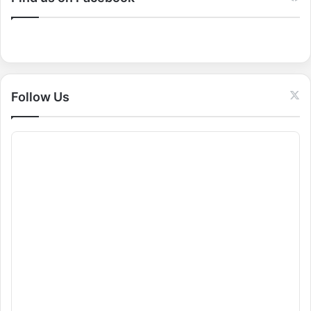
h
f
o
r
:
Follow Us