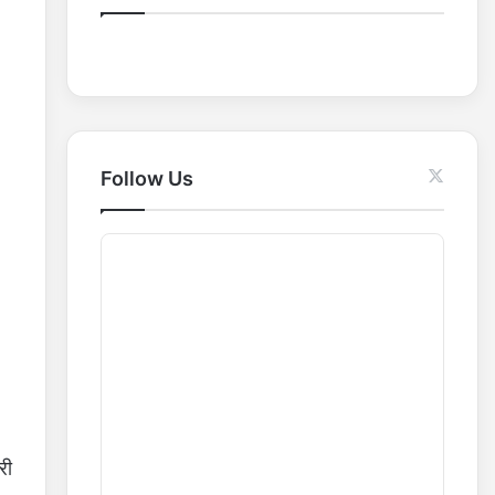
o
r
:
Follow Us
री