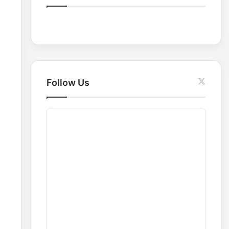
o
r
:
Follow Us