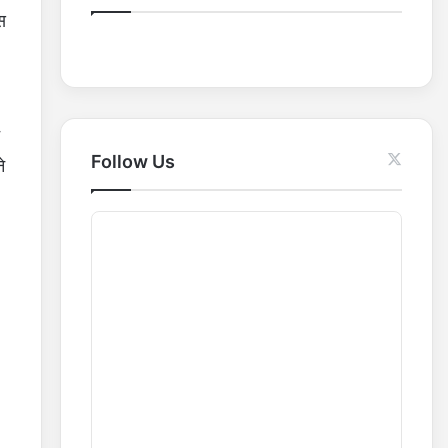
o
स
r
:
Follow Us
े