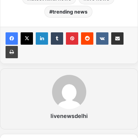
trending news
LinkedIn
Tumblr
Pinterest
Reddit
VKontakte
Share via Email
Print
livenewsdelhi