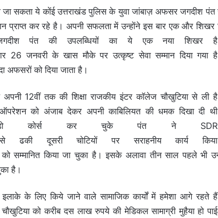
ा जा सकता ये कोंई उत्तराखंड
पुलिस
के
युवा
जांबाज़
अफसर
जगदीश
पंत 
 प्राप्त कर रहे है।
अपनी
सफलता में उन्होंने इस बार एक और शिखर 
जगदीश
पंत
की
उपलब्धियों
का
ये
एक
नया
शिखर
ह
ार
26
जनवरी
के
खास
मौके
पर
उत्कृष्ट
सेवा
सम्मान
दिया
गया
ह
दा
अफसरों
को
दिया
जाता
है।
अपनी
12
वीं
तक
की
शिक्षा
राजकीय
इंटर
कॉलेज
चौखुटिया
से
ली
ह
ऑपरेशन
को
अंजाब
देकर
अपनी
काबिलियत
की
धमक
दिखा
दी
थ
ो
कोर्स
कर
चुके
पंत
ने
SDR
से
ढकी
दूसरी
चोटियों
पर
सराहनीय
कार्य
किय
को
सम्मानित
किया
जा
चुका
है।
इसके
अलावा
तीन
साल
पहले
भी
उन्
ुका
है।
इलाके
के
लिए
किये
जाने
वाले
सामाजिक
कार्यों
में
हमेशा
आगे
रहते
ह
C
चौखुटिया
को
करीब
दस
लाख
रुपये
की
मेडिकल
सामाग्री
मुहैया
हो
पा