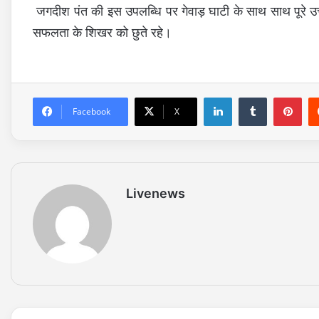
जगदीश
पंत
की
इस
उपलब्धि
पर
गेवाड़
घाटी
के
साथ
साथ
पूरे
उ
सफलता के शिखर को छुते रहे
।
LinkedIn
Tumblr
Pinterest
Facebook
X
Livenews