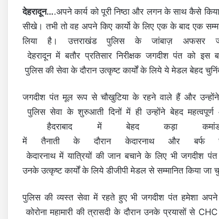
देहरादून…
.अपने कार्य को पूरी निष्ठा और लगन के साथ कैसे किय
सीखे। तभी तो वह अपने किए कार्यो के लिए एक के बाद एक सम्मान
लिया है।
उत्तराखंड
पुलिस
के
जांबाज़
अफसर
देहरादून
में
बतौर
प्रतिसार
निरीक्षक
जगदीश
पंत
को
इस
ब
पुलिस
की
सेवा
के
दौरान
उत्कृष्ट
कार्यों
के
लिये
ये
मेडल
बेहद
चुनिं
जगदीश
पंत
मूल
रूप
से
चौखुटिया
के
रहने
वाले
हैं
और
उन्होंने
पुलिस
सेवा
के
शुरुआती
दिनों
में
ही
उन्होंने
बेहद
महत्वपूर्ण
हैदराबाद
में
बेहद
कड़ा
कमांड
में
तैनाती
के
दौरान
केदारनाथ
और
बर्फ
केदारनाथ
में
यात्रियों
की
जान
बचाने
के
लिए
भी
जगदीश
पंत
उनके
उत्कृष्ट
कार्यों
के
लिये
डीजीपी
मेडल
से
सम्मानित
किया
जा
च
पुलिस
की
व्यस्त
सेवा
में
रहते
हुए
भी
जगदीश
पंत
हमेशा
अपने
कोरोना
महामारी
की
त्रासदी
के
दौरान
उनके
प्रयासों
से
CH