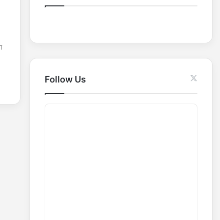
o
r
:
ा
Follow Us