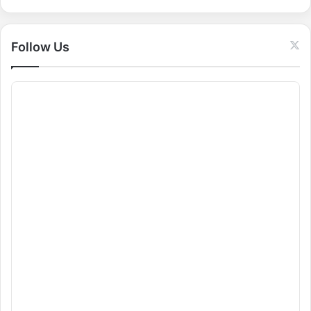
r
:
Follow Us