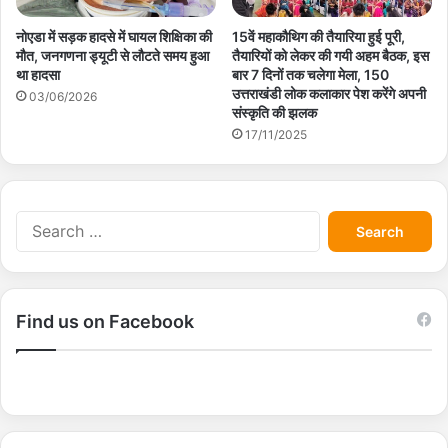
नोएडा में सड़क हादसे में घायल शिक्षिका की
15वें महाकौथिग की तैयारिया हुई पूरी,
मौत, जनगणना ड्यूटी से लौटते समय हुआ
तैयारियों को लेकर की गयी अहम बैठक, इस
था हादसा
बार 7 दिनों तक चलेगा मेला, 150
उत्तराखंडी लोक कलाकार पेश करेंगे अपनी
03/06/2026
संस्कृति की झलक
17/11/2025
S
e
a
r
c
Find us on Facebook
h
f
o
r
: