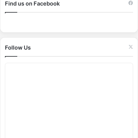
c
Find us on Facebook
h
f
o
r
:
Follow Us