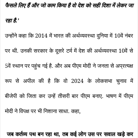
फैसले
लिए
हैं
और
जो
काम
किया
है
वो
देश
को
सही
दिशा
में
लेकर
जा
.’
रहा
है
2014
10
उन्होंने
कहा
कि
में
भारत
की
अर्थव्यवस्था
दुनिया
में
वें
नंबर
.
10
पर
थी
उनकी
सरकार
के
दूसरे
टर्म
में
देश
की
अर्थव्यवस्था
वें
से
5
.
वें
स्थान
पर
पहुंच
गई
है
और
अब
पीएम
मोदी
ने
जनता
से
अप्रत्यक्ष
2024
रूप
से
अपील
की
है
कि
वो
के
लोकसभा
चुनाव
में
.
बीजेपी
को
जिता
कर
उन्हें
तीसरी
बार
पीएम
बनाए
भाषण
में
पीएम
.
,
मोदी
ने
विपक्ष
पर
भी
निशाना
साधा
कहा
,
जब
कर्तव्य
पथ
बन
रहा
था
तब
कई
लोग
उस
पर
सवाल
खड़े
कर