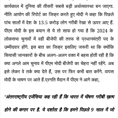
.
कार्यकाल
में
दुनिया
की
तीसरी
सबसे
बड़ी
अर्थव्यवस्था
बन
जाएगा
नीति
आयोग
की
रिपोर्ट
का
जिक्र
करते
हुए
मोदी
ने
कहा
कि
पिछले
13.5
.
पांच
सालों
में
देश
के
करोड़
लोग
गरीबी
रेखा
से
ऊपर
आए
हैं
2024
पीएम
मोदी
के
इस
बयान
से
ये
तो
साफ
हो
गया
है
कि
के
लोकसभा
चुनावों
में
वही
बीजेपी
की
तरफ
से
प्रधानमंत्री
पद
के
.
उम्मीदवार
होंगे
इस
बात
का
जिक्र
इसलिए
जरूरी
था
कि
क्योंकि
–
सियासी
जानकारों
के
बीच
अलग
अलग
वक्त
में
बहस
होती
रही
है
कि
.
क्या
अगले
आम
चुनाव
में
पीएम
मोदी
बीजेपी
का
चेहरा
नहीं
रहेंगे
अब
,
.
इसे
लेकर
वे
तर्क
क्या
देते
हैं
उस
पर
फिर
कभी
बात
करेंगे
वापस
.
,
मोदी
के
भाषण
पर
आते
हैं
प्रगति
मैदान
में
पीएम
ने
आगे
कहा
‘
अंतरराष्ट्रीय
एजेंसिया
कह
रही
हैं
कि
भारत
में
भीषण
गरीबी
ख़त्म
.
9
होने
की
कगार
पर
है
ये
दर्शाता
है
कि
हमने
पिछले
साल
में
जो