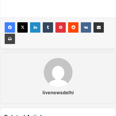
LinkedIn
Tumblr
Pinterest
Reddit
VKontakte
Share via Email
Print
livenewsdelhi