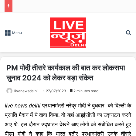
S
Menu
PM मोदी तीसरे कार्यकाल की बात कर लोकसभा
चुनाव 2024 को लेकर बड़ा संकेत
livenewsdelhi
27/07/2023
2 minutes read
live news
delhi
प्रधानमंत्री
नरेंद्र
मोदी
ने
बुधवार
को
दिल्ली
के
.
प्रगति
मैदान
में
ये
दावा
किया
वो
यहां
आईईसीसी
का
उद्घाटन
करने
.
आए
थे
इस
दौरान
उद्घाटन
देखने
आए
लोगों
को
संबोधित
करते
हुए
पीएम
मोदी
ने
कहा
कि
भारत
बतौर
प्रधानमंत्री
उनके
तीसरे