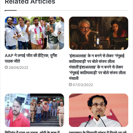
Related Articles
AAP ने लगाई जीत की हैट्रिक, दुर्गेश
‘इंशाअल्लाह’ के न बनने से लेकर ‘गंगूबाई
पाठक जीते
काठियावाड़ी’ पर बोले संजय लीला
भंसाली’इंशाअल्लाह’ के न बनने से लेकर
29/06/2022
‘गंगूबाई काठियावाड़ी’ पर बोले संजय लीला
भंसाली
07/03/2022
महाराष्ट्र के सियासी संकट में घिरते जा रहे
बिल्डिंग में घुसा था युवक, चोरी के शक में