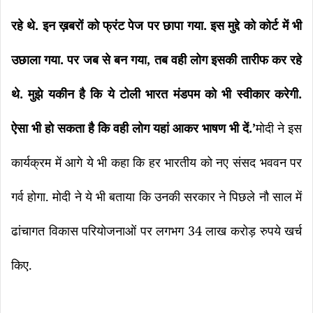
.
.
रहे
थे
इन
ख़बरों
को
फ्रंट
पेज
पर
छापा
गया
इस
मुद्दे
को
कोर्ट
में
भी
.
,
उछाला
गया
पर
जब
से
बन
गया
तब
वही
लोग
इसकी
तारीफ
कर
रहे
.
.
थे
मुझे
यकीन
है
कि
ये
टोली
भारत
मंडपम
को
भी
स्वीकार
करेगी
.’
ऐसा
भी
हो
सकता
है
कि
वही
लोग
यहां
आकर
भाषण
भी
दें
मोदी
ने
इस
कार्यक्रम
में
आगे
ये
भी
कहा
कि
हर
भारतीय
को
नए
संसद
भववन
पर
.
गर्व
होगा
मोदी
ने
ये
भी
बताया
कि
उनकी
सरकार
ने
पिछले
नौ
साल
में
34
ढांचागत
विकास
परियोजनाओं
पर
लगभग
लाख
करोड़
रुपये
खर्च
.
किए