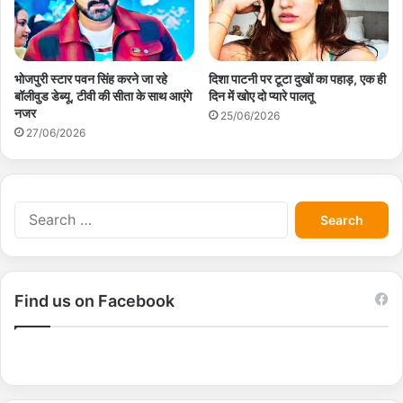
भोजपुरी स्टार पवन सिंह करने जा रहे
दिशा पाटनी पर टूटा दुखों का पहाड़, एक ही
बॉलीवुड डेब्यू, टीवी की सीता के साथ आएंगे
दिन में खोए दो प्यारे पालतू
नजर
25/06/2026
27/06/2026
S
e
a
r
c
Find us on Facebook
h
f
o
r