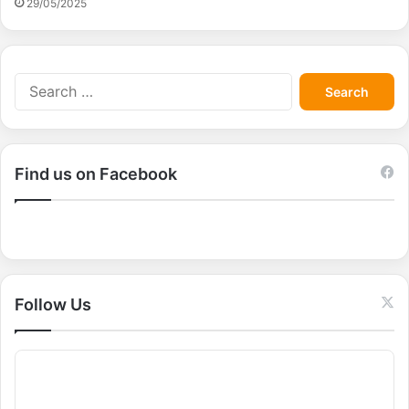
29/05/2025
S
e
a
r
c
Find us on Facebook
h
f
o
r
:
Follow Us