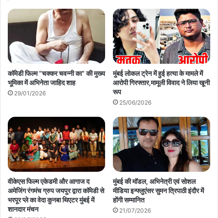
कॉमेडी फिल्म “चक्कर चवन्नी का” की मुख्य
मुंबई लोकल ट्रेन में हुई हत्या के मामले में
भूमिका में अभिनेता जाहिद शाह
आरोपी गिरफ्तार,मामूली विवाद ने लिया खूनी
रूप
29/01/2026
25/06/2026
वीकेएस फिल्म एकेडमी और आगाज द
मुंबई की मॉडल, अभिनेत्री एवं सोशल
अमेजिंग रंगमंच ग्रुप जयपुर द्वारा कॉमेडी से
मीडिया इन्फ्लुएंसर सुमन त्रिपाठी इंदौर में
भरपूर प्ले का वेदा कुनबा थिएटर मुंबई में
होंगी सम्मानित
शानदार मंचन
21/07/2026