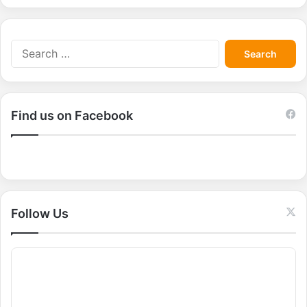
S
e
a
r
c
Find us on Facebook
h
f
o
r
:
Follow Us