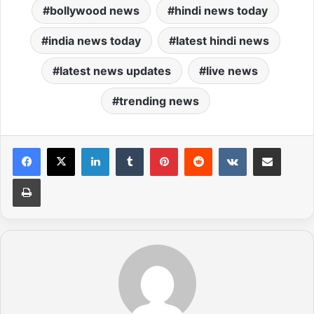
bollywood news
hindi news today
india news today
latest hindi news
latest news updates
live news
trending news
LinkedIn
Tumblr
Pinterest
Reddit
VKontakte
Share via Email
Print