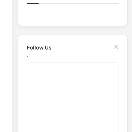
o
r
:
Follow Us