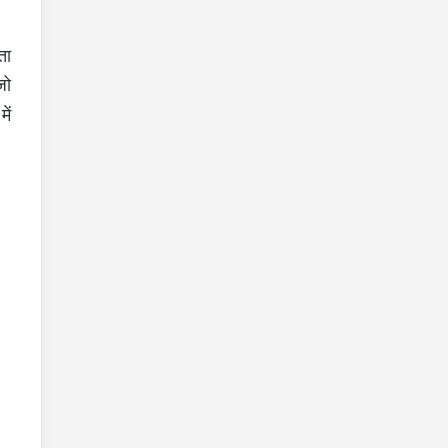
ता
जो
ें