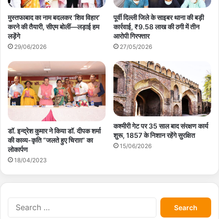
मुस्तफाबाद का नाम बदलकर ‘शिव विहार’
पूर्वी दिल्ली जिले के साइबर थाना की बड़ी
करने की तैयारी, सीएम बोलीं—लड़ाई हम
कार्रवाई, ₹9.58 लाख की ठगी में तीन
लड़ेंगे
आरोपी गिरफ्तार
29/06/2026
27/05/2026
कश्मीरी गेट पर 35 साल बाद संरक्षण कार्य
डॉ. इन्द्रेश कुमार ने किया डॉ. दीपक शर्मा
शुरू, 1857 के निशान रहेंगे सुरक्षित
की काव्य-कृति “जलते हुए चिराग़” का
15/06/2026
लोकार्पण
18/04/2023
S
e