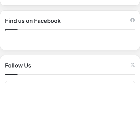
a
r
c
Find us on Facebook
h
f
o
r
:
Follow Us