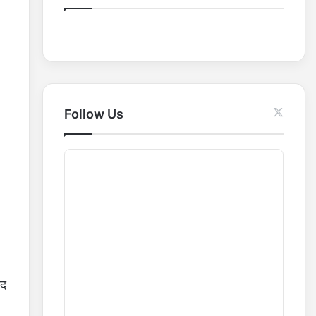
o
r
:
Follow Us
ाद