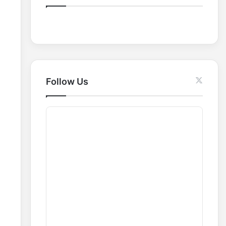
o
r
:
Follow Us