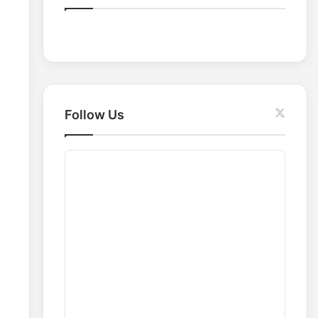
o
r
:
Follow Us