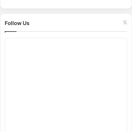
o
r
:
Follow Us