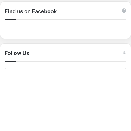
r
c
Find us on Facebook
h
f
o
r
:
Follow Us