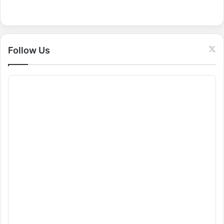
f
o
r
:
Follow Us