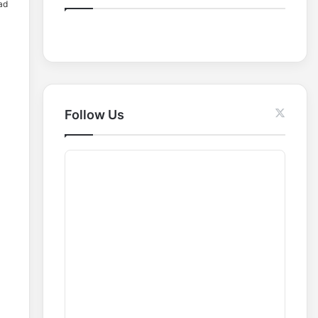
ad
o
r
:
Follow Us