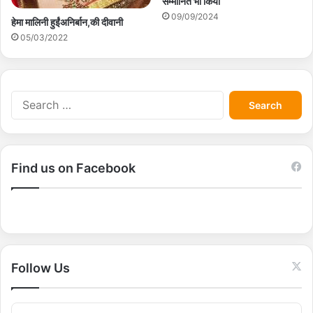
सम्मानित भी किया
09/09/2024
हेमा मालिनी हुईंअनिर्बान,की दीवानी
05/03/2022
S
e
a
r
c
Find us on Facebook
h
f
o
r
:
Follow Us