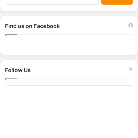
e
a
r
c
Find us on Facebook
h
f
o
r
:
Follow Us