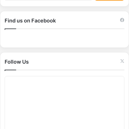
a
r
c
Find us on Facebook
h
f
o
r
:
Follow Us