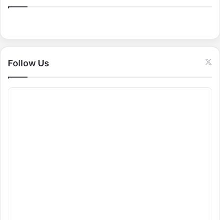
h
f
o
r
:
Follow Us