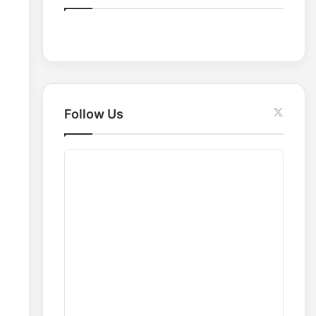
o
r
:
Follow Us