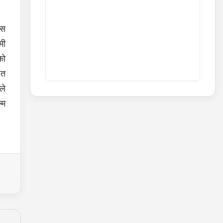
इस
मी
को
ित
ले
्म