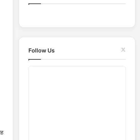
o
r
:
Follow Us
ोह