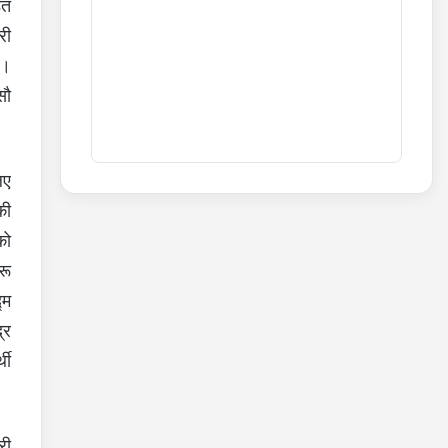
ित
री
ा।
सौ
िए
की
को
रू
्म
्र
थी
री