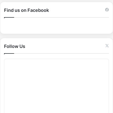
r
c
Find us on Facebook
h
f
o
r
:
Follow Us