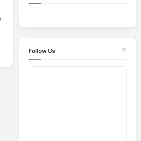
o
r
त
:
Follow Us