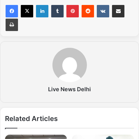
LinkedIn
Tumblr
Pinterest
Reddit
VKontakte
Share via Email
Print
Live News Delhi
Related Articles