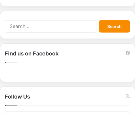
S
e
a
r
c
Find us on Facebook
h
f
o
r
:
Follow Us