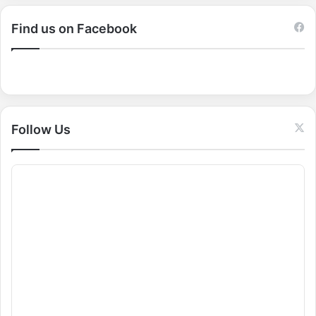
r
c
Find us on Facebook
h
f
o
r
:
Follow Us