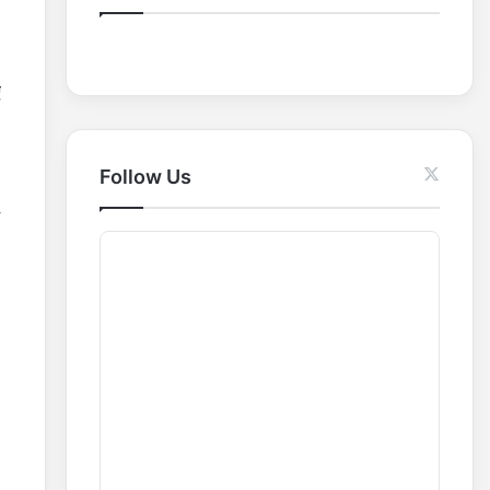
o
r
:
ए
Follow Us