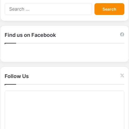
S
e
a
r
c
Find us on Facebook
h
f
o
r
:
Follow Us