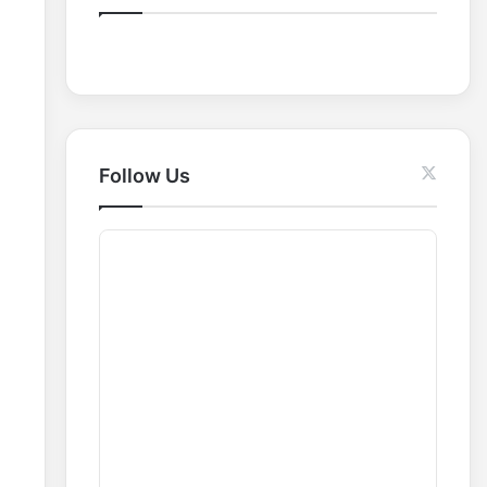
o
r
:
Follow Us