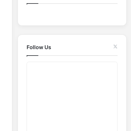
o
r
:
Follow Us