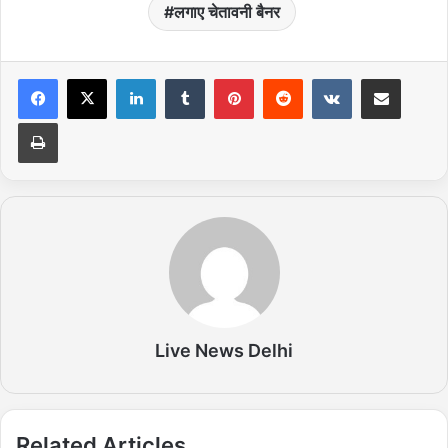
लगाए चेतावनी बैनर
LinkedIn
Tumblr
Pinterest
Reddit
VKontakte
Share via Email
Print
Live News Delhi
Related Articles