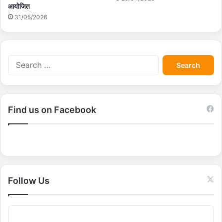
आयोजित
31/05/2026
S
e
a
r
c
Find us on Facebook
h
f
o
r
:
Follow Us