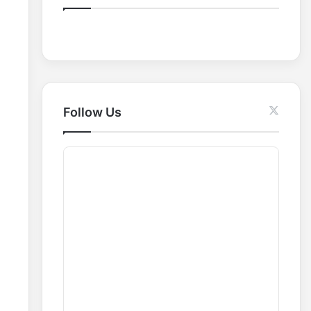
o
r
:
Follow Us